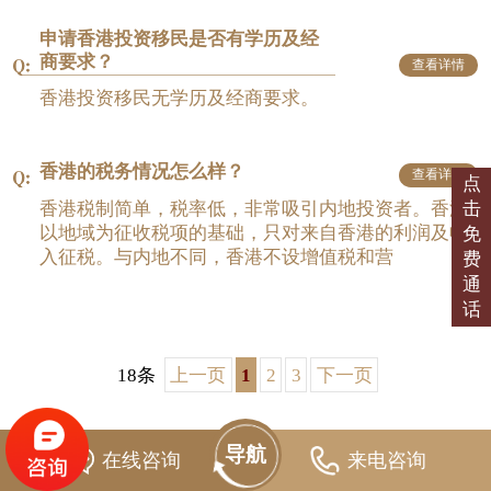
申请香港投资移民是否有学历及经
商要求？
查看详情
香港投资移民无学历及经商要求。
香港的税务情况怎么样？
查看详情
点
香港税制简单，税率低，非常吸引内地投资者。香港
击
以地域为征收税项的基础，只对来自香港的利润及收
免
入征税。与内地不同，香港不设增值税和营
费
通
话
18条
上一页
1
2
3
下一页
导航
在线咨询
来电咨询
永铭首页
品牌介绍
经典项目
联系我们
Home
VIP reading
Classic project
Contust us