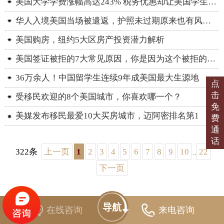
美国大学学费涨幅高达243% 税务优惠却让美国学生更受益
华人入境美国当场被遣返，护照未过期原来也有风险！
美国购房，纽约5大区房产投资潜力解析
美国签证被拒的7大常见原因，你是因为这个被拒的吗？
36万余人！中国留学生连续9年成美国最大生源地
点
击
受移民欢迎的8个美国城市，你喜欢哪一个？
免
美媒发布移民最爱10大买房城市，迈阿密排名第1
费
通
话
322条
上一页
1
2
3
4
5
6
7
8
9
10
22
..
下一页
导航
在线咨询
来电咨询
永铭首页
品牌介绍
经典项目
联系我们
Home
VIP reading
Classic project
Contust us