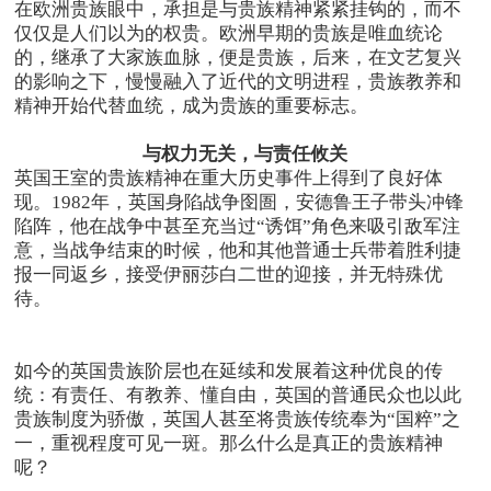
在欧洲贵族眼中，承担是与贵族精神紧紧挂钩的，而不
仅仅是人们以为的权贵。欧洲早期的贵族是唯血统论
的，继承了大家族血脉，便是贵族，后来，在文艺复兴
的影响之下，慢慢融入了近代的文明进程，贵族教养和
精神开始代替血统，成为贵族的重要标志。
与权力无关，与责任攸关
英国王室的贵族精神在重大历史事件上得到了良好体
现。1982年，英国身陷战争囹圄，安德鲁王子带头冲锋
陷阵，他在战争中甚至充当过“诱饵”角色来吸引敌军注
意，当战争结束的时候，他和其他普通士兵带着胜利捷
报一同返乡，接受伊丽莎白二世的迎接，并无特殊优
待。
如今的英国贵族阶层也在延续和发展着这种优良的传
统：有责任、有教养、懂自由，英国的普通民众也以此
贵族制度为骄傲，英国人甚至将贵族传统奉为“国粹”之
一，重视程度可见一斑。那么什么是真正的贵族精神
呢？