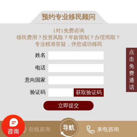
预约专业移民顾问
1对1免费咨询
移民费用？投资风险？年龄限制？办理周期？
专业精准答疑，伴您成功移民
点
姓名
击
免
电话
费
意向国家
通
话
验证码
获取验证码
立即提交
导航
在线咨询
来电咨询
永铭首页
品牌介绍
经典项目
联系我们
Home
VIP reading
Classic project
Contust us