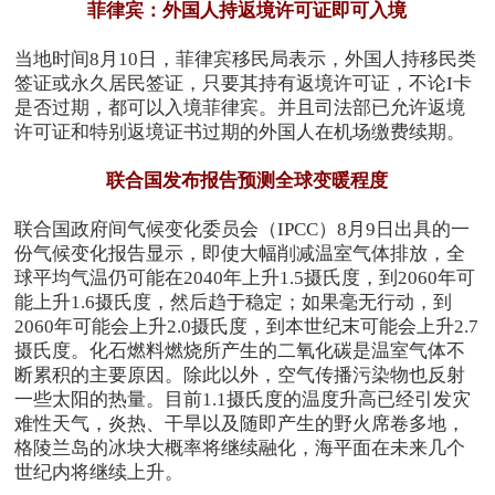
菲律宾：外国人持返境许可证即可入境
当地时间8月10日，菲律宾移民局表示，外国人持移民类
签证或永久居民签证，只要其持有返境许可证，不论I卡
是否过期，都可以入境菲律宾。并且司法部已允许返境
许可证和特别返境证书过期的外国人在机场缴费续期。
联合国发布报告预测全球变暖程度
联合国政府间气候变化委员会（IPCC）8月9日出具的一
份气候变化报告显示，即使大幅削减温室气体排放，全
球平均气温仍可能在2040年上升1.5摄氏度，到2060年可
能上升1.6摄氏度，然后趋于稳定；如果毫无行动，到
2060年可能会上升2.0摄氏度，到本世纪末可能会上升2.7
摄氏度。化石燃料燃烧所产生的二氧化碳是温室气体不
断累积的主要原因。除此以外，空气传播污染物也反射
一些太阳的热量。目前1.1摄氏度的温度升高已经引发灾
难性天气，炎热、干旱以及随即产生的野火席卷多地，
格陵兰岛的冰块大概率将继续融化，海平面在未来几个
世纪内将继续上升。