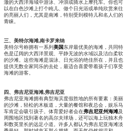
澈的大西洋海域中游泳、冲浪或骑水上摩托车。你也可
以在白色沙滩上打个盹儿、做个日光浴或单纯欣赏来往
的亮丽人们，尤其是南滩，特别受到模特儿和名人们的
青睐。
三、美特尔海滩
,
南卡罗来纳
美特尔号称拥有一系列
美国
东岸最优美的海滩，共同特
色是辽阔的大西洋景观、平静无波的水域以及洁白柔软
的沙滩。这些海滩是泅泳、日光浴的绝佳所在，并且也
提供无数全家同乐的去处，最适合喜爱带着孩子们享受
海滩的游客。
四、弗吉尼亚海滩
,
弗吉尼亚
弗吉尼亚海滩拥有典型海滨度假胜地的所有要素：美丽
的沙滩，轻松的木板道，大量的餐馆和夜总会，娱乐马
车肯定会吸引孩子。体育爱好者会在
弗吉尼亚州海滩
及
周围地区找到著名的高尔夫球场，还可以海上玩独木舟
和数英里长的远足小道。许多人都认为弗吉尼亚海滩淡
季最好，那时城市不那么拥挤，而天气仍然很温和。