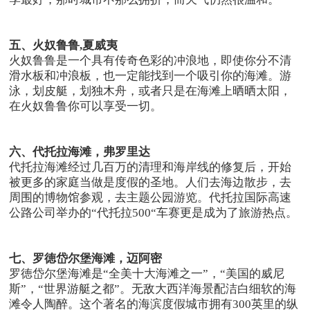
五、火奴鲁鲁
,
夏威夷
火奴鲁鲁是一个具有传奇色彩的冲浪地，即使你分不清
滑水板和冲浪板，也一定能找到一个吸引你的海滩。游
泳，划皮艇，划独木舟，或者只是在海滩上晒晒太阳，
在火奴鲁鲁你可以享受一切。
六、代托拉海滩，弗罗里达
代托拉海滩经过几百万的清理和海岸线的修复后，开始
被更多的家庭当做是度假的圣地。人们去海边散步，去
周围的博物馆参观，去主题公园游览。代托拉国际高速
公路公司举办的“代托拉500“车赛更是成为了旅游热点。
七、罗徳岱尔堡海滩，迈阿密
罗徳岱尔堡海滩是“全美十大海滩之一”，“美国的威尼
斯”，“世界游艇之都”。无敌大西洋海景配洁白细软的海
滩令人陶醉。这个著名的海滨度假城市拥有300英里的纵