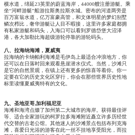
横水道，绵延23英里的蔚蓝海岸，44000艘注册游艇。乘
坐“河畔游艇”船游拉斯奥拉斯水城。密布的河道两旁是
百万富翁水道，亿万富豪高管，和文体明星的梦幻别墅
鳞次栉比，奢华游艇让人目不暇接，这里许多家庭都拥
有私家游艇和码头，入海口可以看到罗德岱堡大沼泽
港，各大加勒比海超级游轮停靠的游轮码头。
八、拉海纳海滩，夏威夷
拉海纳的卡纳帕利海滩是毛伊岛上最适合冲浪地方，你
还可以在日落时回来观看悬崖潜水仪式。当然，沙滩只
是它的自然景观，在镇上还有更多的惊喜等着你。你一
定要在它的历史文化区穿行，你会在那些世界历史性地
标里读懂夏威夷特有的文化。
九、圣地亚哥
,
加利福尼亚
海滩和海湾点缀了加州第二大城市的海岸。获得最佳评
等、适合全家游玩的柯罗拉多海滩附近矗立许多历经世
代交替的古老公馆。其他迷人的沙滩景点包括布列克海
滩，喜爱日光浴的游客在此一丝不挂地享受阳光，而拉