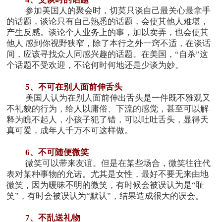
参加美国人的聚会时，切莫只谈自己最关心最拿手
的话题，谈论只有自己熟悉的话题，会使其他人难堪，
产生反感。谈论个人业务上的事，加以卖弄，也会使其
他人 感到你视野狭窄，除了本行之外一窍不适，在谈话
间，应该寻找众人同感兴趣的话题。在美国，“自杀”这
个话题不受欢迎，不论何时何地还是少谈为妙。
5
、不可在别人面前伸舌头
美国人认为在别人面前伸出舌头是一件既不雅观又
不礼貌的行为，给人以庸俗、下流的感觉，甚至可以解
释为瞧不起人，小孩子犯了错，可以吐吐舌头，显得天
真可爱，成年人千万不可这样做。
6
、不可随便微笑
微笑可以带来友谊。但是在某些场合，微笑往往代
表对某种事物的允诺。尤其是女性，最好不要无来由地
微笑，因为暖昧不明的微笑，有时候会被误认为是“耻
笑”，有时会被误认为“默认”，结果造成很大的误会。
7
、不乱送礼物