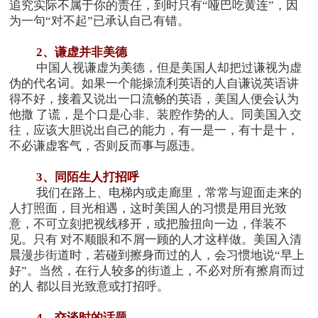
追究实际不属于你的责任，到时只有“哑巴吃黄连”，因
为一句“对不起”已承认自己有错。
2
、谦虚并非美德
中国人视谦虚为美德，但是美国人却把过谦视为虚
伪的代名词。如果一个能操流利英语的人自谦说英语讲
得不好，接着又说出一口流畅的英语，美国人便会认为
他撒 了谎，是个口是心非、装腔作势的人。同美国入交
往，应该大胆说出自己的能力，有一是一，有十是十，
不必谦虚客气，否则反而事与愿违。
3
、同陌生人打招呼
我们在路上、电梯内或走廊里，常常与迎面走来的
人打照面，目光相遇，这时美国人的习惯是用目光致
意，不可立刻把视线移开，或把脸扭向一边，佯装不
见。只有 对不顺眼和不屑一顾的人才这样做。美国入清
晨漫步街道时，若碰到擦身而过的人，会习惯地说“早上
好”。当然，在行人较多的街道上，不必对所有擦肩而过
的人 都以目光致意或打招呼。
4
、交谈时的话题