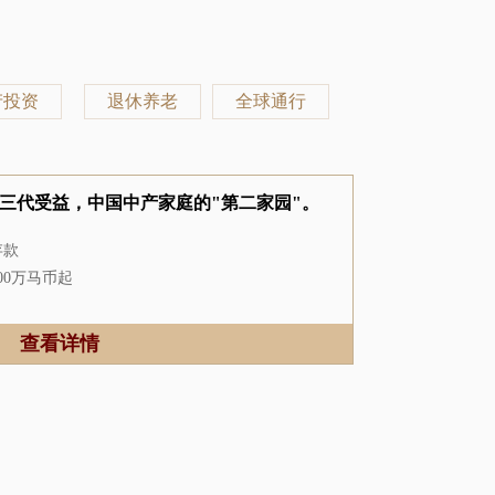
产投资
退休养老
全球通行
三代受益，中国中产家庭的"第二家园"。
存款
00万马币起
无
-6个月
查看详情