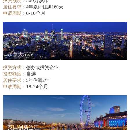
500万澳币
投资额度：
居住要求：
4年累计住满160天
6-10个月
申请周期：
加拿大SUV
投资方式：
创办或投资企业
自选
投资额度：
居住要求：
5年住满2年
18-24个月
申请周期：
英国创新签证