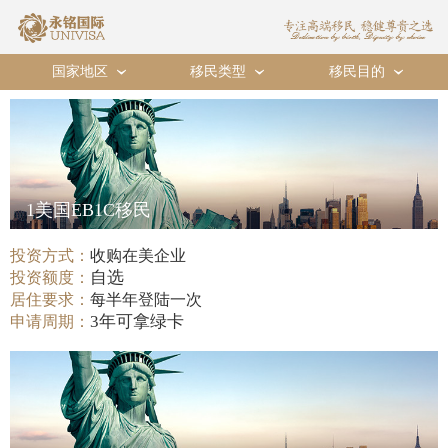
国家地区
移民类型
移民目的
›
›
›
1美国EB1C移民
投资方式：
收购在美企业
自选
投资额度：
居住要求：
每半年登陆一次
3年可拿绿卡
申请周期：