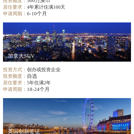
500万澳币
投资额度：
居住要求：
4年累计住满160天
6-10个月
申请周期：
加拿大SUV
投资方式：
创办或投资企业
自选
投资额度：
居住要求：
5年住满2年
18-24个月
申请周期：
英国创新签证