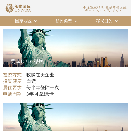
国家地区
移民类型
移民目的
›
›
›
1美国EB1C移民
投资方式：
收购在美企业
自选
投资额度：
居住要求：
每半年登陆一次
3年可拿绿卡
申请周期：