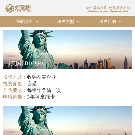
国家地区
移民类型
移民目的
›
›
›
1美国EB1C移民
投资方式：
收购在美企业
自选
投资额度：
居住要求：
每半年登陆一次
3年可拿绿卡
申请周期：