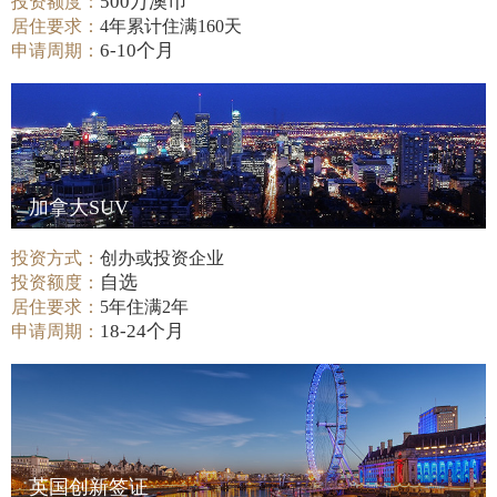
500万澳币
投资额度：
居住要求：
4年累计住满160天
6-10个月
申请周期：
加拿大SUV
投资方式：
创办或投资企业
自选
投资额度：
居住要求：
5年住满2年
18-24个月
申请周期：
英国创新签证