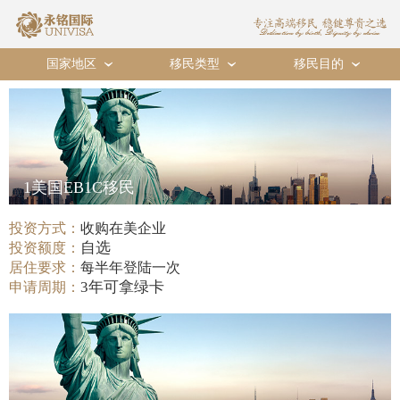
国家地区
移民类型
移民目的
›
›
›
1美国EB1C移民
投资方式：
收购在美企业
自选
投资额度：
居住要求：
每半年登陆一次
3年可拿绿卡
申请周期：