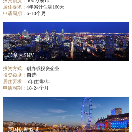
500万澳币
投资额度：
居住要求：
4年累计住满160天
6-10个月
申请周期：
加拿大SUV
投资方式：
创办或投资企业
自选
投资额度：
居住要求：
5年住满2年
18-24个月
申请周期：
英国创新签证