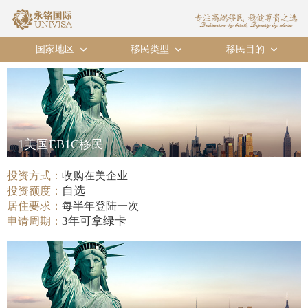
国家地区
移民类型
移民目的
›
›
›
1美国EB1C移民
投资方式：
收购在美企业
自选
投资额度：
居住要求：
每半年登陆一次
3年可拿绿卡
申请周期：