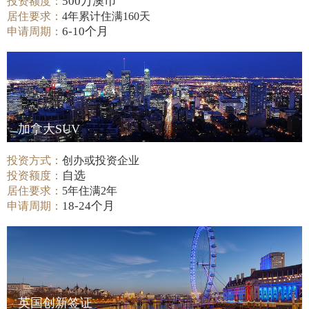
500万澳币
投资额度：
居住要求：
4年累计住满160天
6-10个月
申请周期：
加拿大SUV
投资方式：
创办或投资企业
自选
投资额度：
居住要求：
5年住满2年
18-24个月
申请周期：
英国创新签证