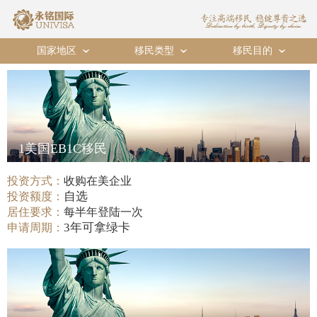
国家地区
移民类型
移民目的
›
›
›
1美国EB1C移民
投资方式：
收购在美企业
自选
投资额度：
居住要求：
每半年登陆一次
3年可拿绿卡
申请周期：