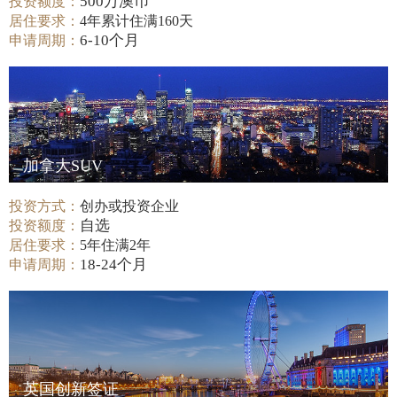
500万澳币
投资额度：
居住要求：
4年累计住满160天
6-10个月
申请周期：
加拿大SUV
投资方式：
创办或投资企业
自选
投资额度：
居住要求：
5年住满2年
18-24个月
申请周期：
英国创新签证