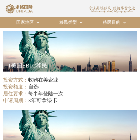
国家地区
移民类型
移民目的
›
›
›
1美国EB1C移民
投资方式：
收购在美企业
自选
投资额度：
居住要求：
每半年登陆一次
3年可拿绿卡
申请周期：