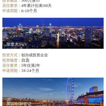
500万澳币
投资额度：
居住要求：
4年累计住满160天
6-10个月
申请周期：
加拿大SUV
投资方式：
创办或投资企业
自选
投资额度：
居住要求：
5年住满2年
18-24个月
申请周期：
英国创新签证