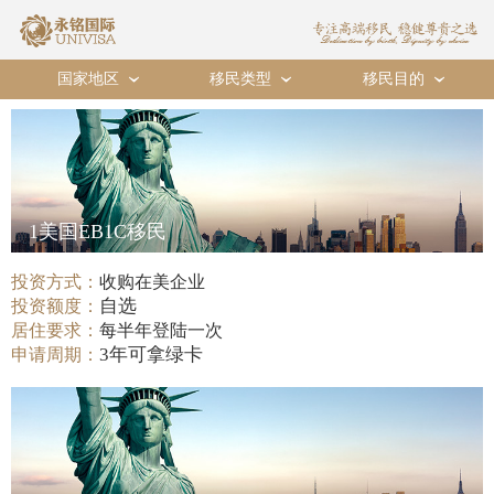
国家地区
移民类型
移民目的
›
›
›
1美国EB1C移民
投资方式：
收购在美企业
自选
投资额度：
居住要求：
每半年登陆一次
3年可拿绿卡
申请周期：