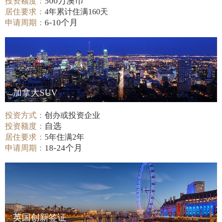
500万澳币
投资额度：
居住要求：
4年累计住满160天
6-10个月
申请周期：
加拿大SUV
投资方式：
创办或投资企业
自选
投资额度：
居住要求：
5年住满2年
18-24个月
申请周期：
英国创新签证