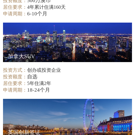
500万澳币
投资额度：
居住要求：
4年累计住满160天
6-10个月
申请周期：
加拿大SUV
投资方式：
创办或投资企业
自选
投资额度：
居住要求：
5年住满2年
18-24个月
申请周期：
英国创新签证