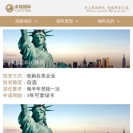
国家地区
移民类型
移民目的
›
›
›
1美国EB1C移民
投资方式：
收购在美企业
自选
投资额度：
居住要求：
每半年登陆一次
3年可拿绿卡
申请周期：