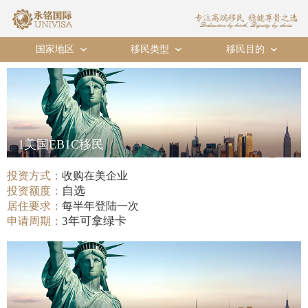
国家地区
移民类型
移民目的
›
›
›
1美国EB1C移民
投资方式：
收购在美企业
自选
投资额度：
居住要求：
每半年登陆一次
3年可拿绿卡
申请周期：