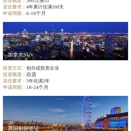
500万澳币
投资额度：
居住要求：
4年累计住满160天
6-10个月
申请周期：
加拿大SUV
投资方式：
创办或投资企业
自选
投资额度：
居住要求：
5年住满2年
18-24个月
申请周期：
英国创新签证