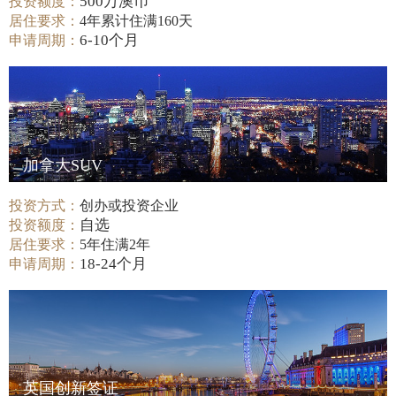
500万澳币
投资额度：
居住要求：
4年累计住满160天
6-10个月
申请周期：
加拿大SUV
投资方式：
创办或投资企业
自选
投资额度：
居住要求：
5年住满2年
18-24个月
申请周期：
英国创新签证