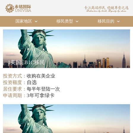
国家地区
移民类型
移民目的
›
›
›
1美国EB1C移民
投资方式：
收购在美企业
自选
投资额度：
居住要求：
每半年登陆一次
3年可拿绿卡
申请周期：