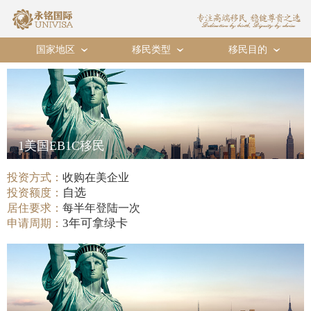
国家地区
移民类型
移民目的
›
›
›
1美国EB1C移民
投资方式：
收购在美企业
自选
投资额度：
居住要求：
每半年登陆一次
3年可拿绿卡
申请周期：