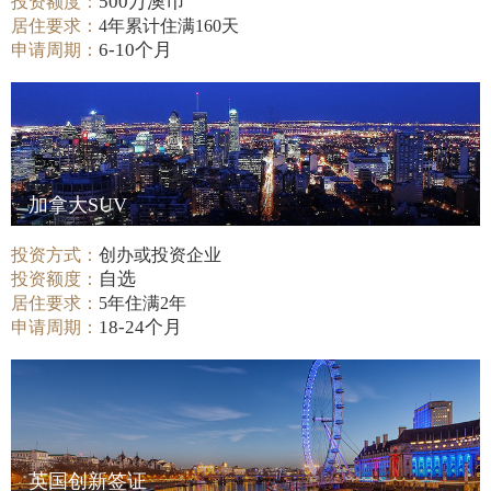
500万澳币
投资额度：
居住要求：
4年累计住满160天
6-10个月
申请周期：
加拿大SUV
投资方式：
创办或投资企业
自选
投资额度：
居住要求：
5年住满2年
18-24个月
申请周期：
英国创新签证