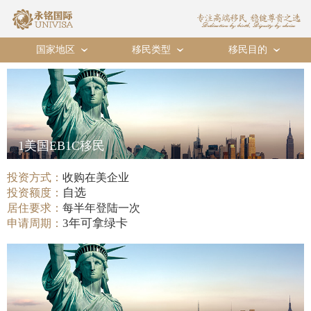
国家地区
移民类型
移民目的
›
›
›
1美国EB1C移民
投资方式：
收购在美企业
自选
投资额度：
居住要求：
每半年登陆一次
3年可拿绿卡
申请周期：