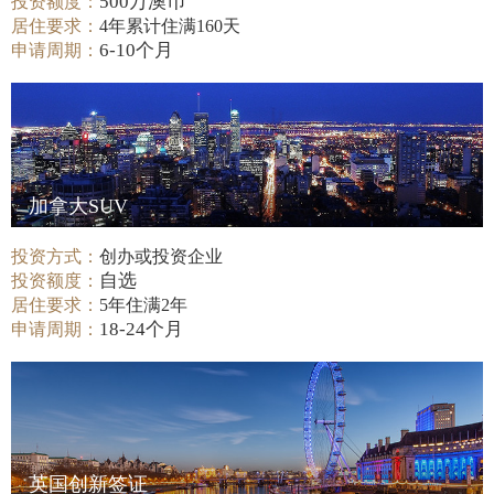
500万澳币
投资额度：
居住要求：
4年累计住满160天
6-10个月
申请周期：
加拿大SUV
投资方式：
创办或投资企业
自选
投资额度：
居住要求：
5年住满2年
18-24个月
申请周期：
英国创新签证